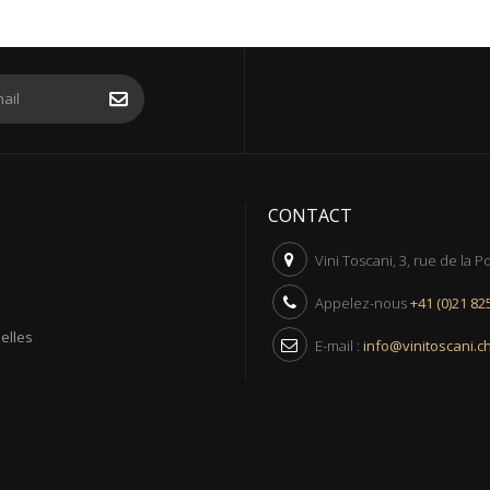
CONTACT
Vini Toscani, 3, rue de la 
Appelez-nous
+41 (0)21 82
elles
E-mail :
info@vinitoscani.c