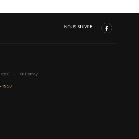
NOUS SUIVRE
Poste CH - 1166 Perroy
5 19 50
h