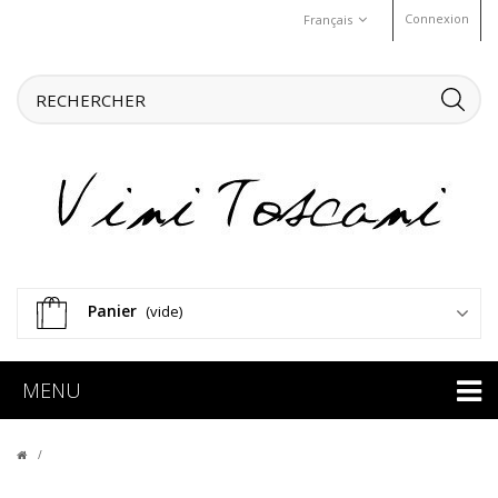
Connexion
Français
Panier
(vide)
MENU