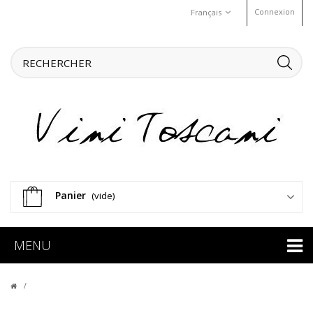
Connexion
Français
Panier
(vide)
MENU