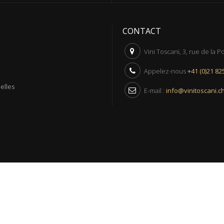
CONTACT
Vini Toscani, 3, rue de la 
Appelez-nous
+41 (0)21 82
elles
E-mail :
info@vinitoscani.c