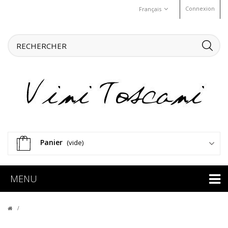
Connexion
Français
Panier
(vide)
MENU