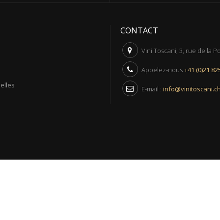
CONTACT
Vini Toscani, 3, rue de la 
Appelez-nous
+41 (0)21 82
elles
E-mail :
info@vinitoscani.c