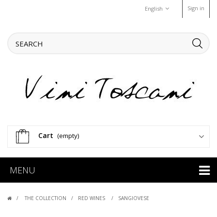
Sign in
English
Cart
(empty)
MENU
THE COLLECTION
RED WINES
SANGIOVESE