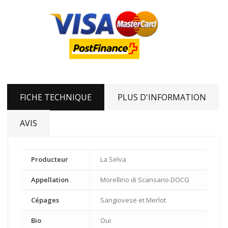
FICHE TECHNIQUE
PLUS D'INFORMATION
AVIS
Producteur
La Selva
Appellation
Morellino di Scansano DOCG
Cépages
Sangiovese et Merlot
Bio
Oui