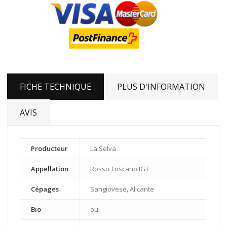
FICHE TECHNIQUE
PLUS D'INFORMATION
AVIS
Producteur
La Selva
Appellation
Rosso Toscano IGT
Cépages
Sangiovese, Alicante
Bio
oui