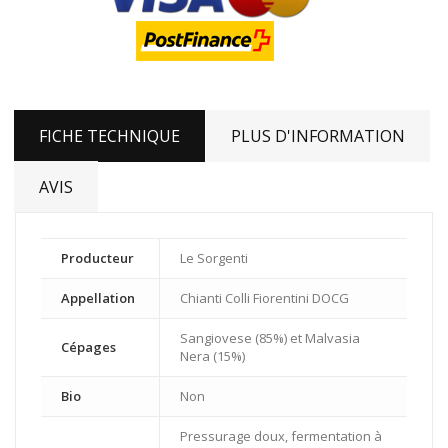
FICHE TECHNIQUE
PLUS D'INFORMATION
AVIS
Producteur
Le Sorgenti
Appellation
Chianti Colli Fiorentini DOCG
Sangiovese (85%) et Malvasia
Cépages
Nera (15%)
Bio
Non
Pressurage doux, fermentation à