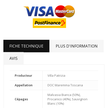
FICHE TECHNIQUE
PLUS D'INFORMATION
AVIS
Producteur
Villa Patrizia
Appellation
DOC Maremma Toscana
Malvasia Bianca (50%),
Cépages
Procanico (40%), Sauvignon
Blanc (10%)