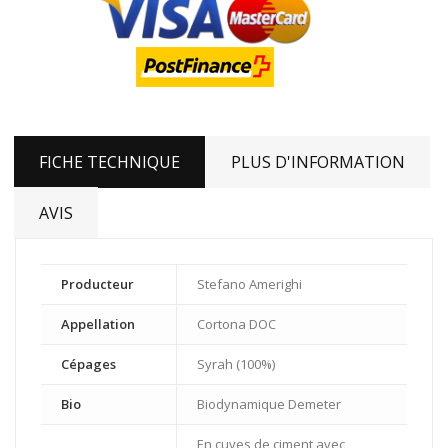
FICHE TECHNIQUE
PLUS D'INFORMATION
AVIS
Producteur
Stefano Amerighi
Appellation
Cortona DOC
Cépages
Syrah (100%)
Bio
Biodynamique Demeter
En cuves de ciment avec