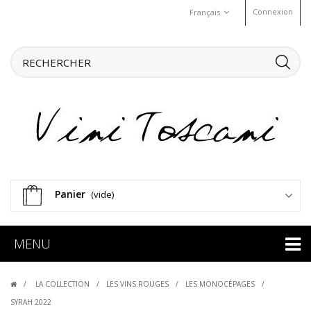
Connexion
Français
Panier
(vide)
MENU
LA COLLECTION
LES VINS ROUGES
LES MONOCÉPAGES
SYRAH 2022