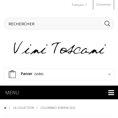
Connexion
Français
Panier
(vide)
MENU
LA COLLECTION
COLOMBAIO RISERVA 2022