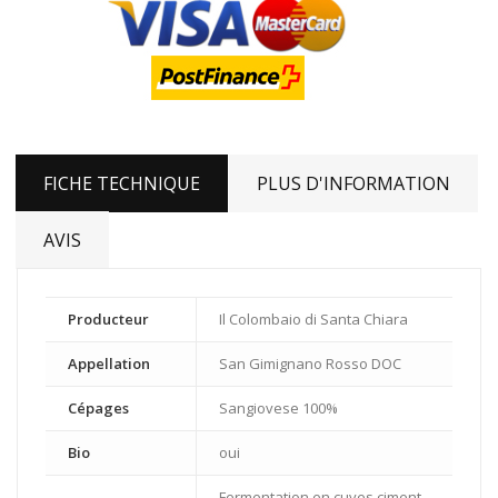
FICHE TECHNIQUE
PLUS D'INFORMATION
AVIS
Producteur
Il Colombaio di Santa Chiara
Appellation
San Gimignano Rosso DOC
Cépages
Sangiovese 100%
Bio
oui
Fermentation en cuves ciment