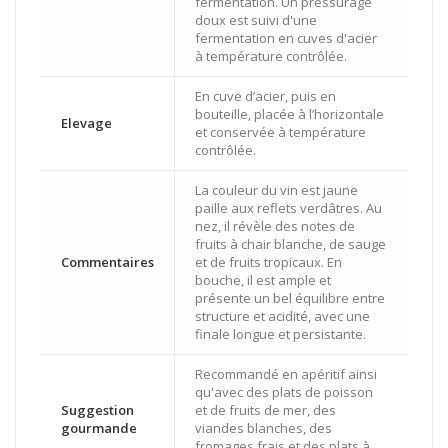
fermentation. Un pressurage
doux est suivi d'une
fermentation en cuves d'acier
à température contrôlée.
En cuve d’acier, puis en
bouteille, placée à l’horizontale
Elevage
et conservée à température
contrôlée.
La couleur du vin est jaune
paille aux reflets verdâtres. Au
nez, il révèle des notes de
fruits à chair blanche, de sauge
Commentaires
et de fruits tropicaux. En
bouche, il est ample et
présente un bel équilibre entre
structure et acidité, avec une
finale longue et persistante.
Recommandé en apéritif ainsi
qu'avec des plats de poisson
Suggestion
et de fruits de mer, des
gourmande
viandes blanches, des
fromages frais et des plats à