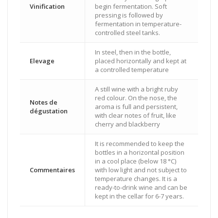
Vinification
begin fermentation. Soft
pressing is followed by
fermentation in temperature-
controlled steel tanks.
In steel, then in the bottle,
Elevage
placed horizontally and kept at
a controlled temperature
A still wine with a bright ruby
red colour. On the nose, the
Notes de
aroma is full and persistent,
dégustation
with clear notes of fruit, like
cherry and blackberry
It is recommended to keep the
bottles in a horizontal position
in a cool place (below 18 °C)
Commentaires
with low light and not subject to
temperature changes. It is a
ready-to-drink wine and can be
kept in the cellar for 6-7 years.