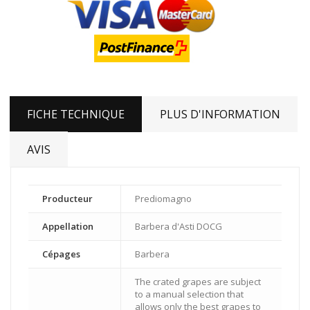
FICHE TECHNIQUE
PLUS D'INFORMATION
AVIS
Producteur
Prediomagno
Appellation
Barbera d'Asti DOCG
Cépages
Barbera
The crated grapes are subject
to a manual selection that
allows only the best grapes to